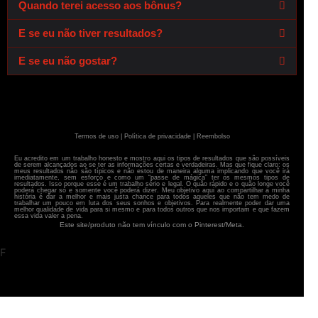
Quando terei acesso aos bônus?
E se eu não tiver resultados?
E se eu não gostar?
Termos de uso | Política de privacidade |
Reembolso
Eu acredito em um trabalho honesto e mostro aqui os tipos de resultados que são possíveis
de serem alcançados ao se ter as informações certas e verdadeiras. Mas que fique claro: os
meus resultados não são típicos e não estou de maneira alguma implicando que você irá
imediatamente, sem esforço e como um “passe de mágica” ter os mesmos tipos de
resultados. Isso porque esse é um trabalho sério e legal. O quão rápido e o quão longe você
poderá chegar só e somente você poderá dizer. Meu objetivo aqui ao compartilhar a minha
história é dar a melhor e mais justa chance para todos aqueles que não tem medo de
trabalhar um pouco em luta dos seus sonhos e objetivos. Para realmente poder dar uma
melhor qualidade de vida para si mesmo e para todos outros que nos importam e que fazem
essa vida valer a pena.
Este site/produto não tem vínculo com o Pinterest/Meta.
F